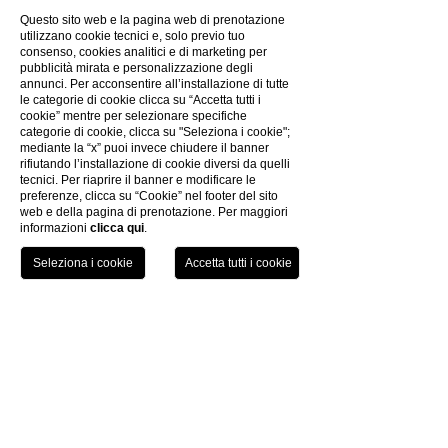
Questo sito web e la pagina web di prenotazione
utilizzano cookie tecnici e, solo previo tuo
consenso, cookies analitici e di marketing per
pubblicità mirata e personalizzazione degli
annunci. Per acconsentire all’installazione di tutte
le categorie di cookie clicca su “Accetta tutti i
cookie” mentre per selezionare specifiche
categorie di cookie, clicca su "Seleziona i cookie";
mediante la “x” puoi invece chiudere il banner
rifiutando l’installazione di cookie diversi da quelli
tecnici. Per riaprire il banner e modificare le
preferenze, clicca su “Cookie” nel footer del sito
web e della pagina di prenotazione. Per maggiori
informazioni
clicca qui
.
TEL
PRENOTA
KONTAKTE
FOTOGALLERIE
KREATIVITÄT