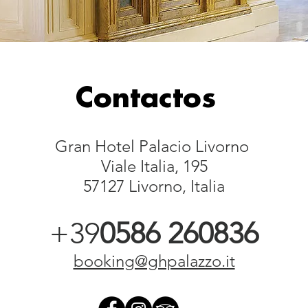
Contactos
Gran Hotel Palacio Livorno
Viale Italia, 195
ON
57127 Livorno, Italia
+39
0586 260836
booking@ghpalazzo.it