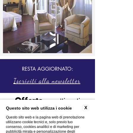
RESTA AGGIORNATO:
Iscriviti alla newsletter
accattivanti
Offerte
X
Questo sito web utilizza i cookie
Il Grand Hotel Palazzo
propone una
gamma di pacchetti speciali per farti
Questo sito web e la pagina web di prenotazione
utilizzano cookie tecnici e, solo previo tuo
vivere il meglio di Livorno. Lusso e
consenso, cookies analitici e di marketing per
stile sono pronti ad accogliervi in
pubblicità mirata e personalizzazione degli