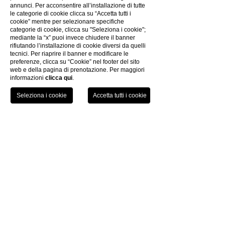
ambienti unici e atmosfere d'incanto.
annunci. Per acconsentire all’installazione di tutte
le categorie di cookie clicca su “Accetta tutti i
cookie” mentre per selezionare specifiche
categorie di cookie, clicca su "Seleziona i cookie";
Miglior tariffa
mediante la “x” puoi invece chiudere il banner
Prenota la nostra miglior tariffa
rifiutando l’installazione di cookie diversi da quelli
tecnici. Per riaprire il banner e modificare le
disponibile e goditi una finestra
preferenze, clicca su “Cookie” nel footer del sito
esclusiva sul mare cristallino del
web e della pagina di prenotazione. Per maggiori
informazioni
clicca qui
.
litorale. Lusso e stile sono pronti ad
accogliervi e circondarvi di eleganza
TEL
PRENOTA
Continua a leggere
Visualizza tutte le offerte