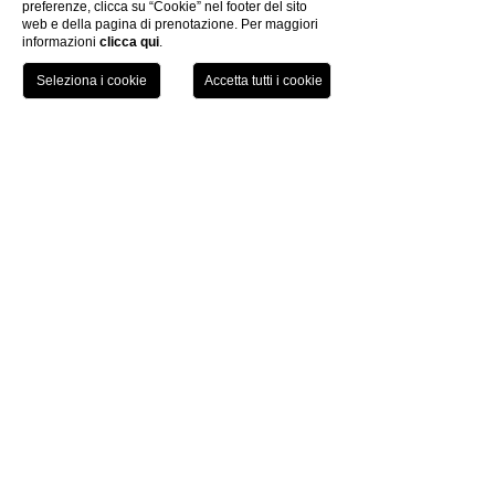
preferenze, clicca su “Cookie” nel footer del sito
web e della pagina di prenotazione. Per maggiori
informazioni
clicca qui
.
TEL
PRENOTA
Grand Hotel Palazzo
Livorno
by
P.iva 01761910494
|
Trasparenza Aiuti di Stato
Codice Cin: IT049009A1YVQJ4W9Z
CODICI GDS
Amadeus: FG PSAPAL
Sabre: FG 103125
Galileo: FG 95190