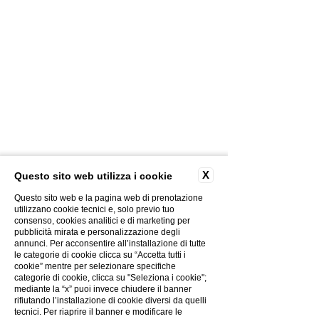
CONTACTS
PHOTOGALLERY
X
Questo sito web utilizza i cookie
CREATIVITY
PRIVACY POLICY
Questo sito web e la pagina web di prenotazione
COOKIES POLICY
utilizzano cookie tecnici e, solo previo tuo
consenso, cookies analitici e di marketing per
THE GROUP
pubblicità mirata e personalizzazione degli
WORK WITH US
annunci. Per acconsentire all’installazione di tutte
le categorie di cookie clicca su “Accetta tutti i
ELECTRONIC BILLING
cookie” mentre per selezionare specifiche
COVID-19 INFO
categorie di cookie, clicca su "Seleziona i cookie";
mediante la “x” puoi invece chiudere il banner
rifiutando l’installazione di cookie diversi da quelli
tecnici. Per riaprire il banner e modificare le