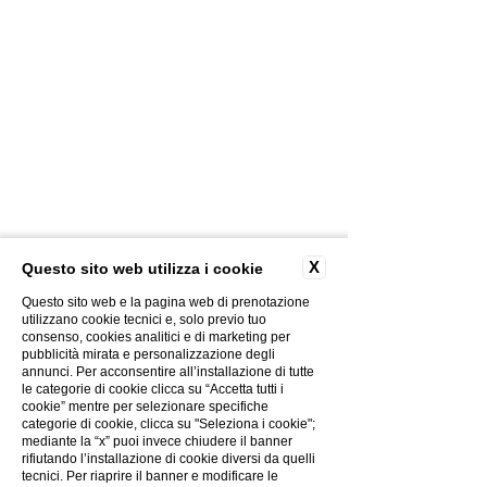
CONTACTS
PHOTOGALLERY
X
Questo sito web utilizza i cookie
CREATIVITY
PRIVACY POLICY
Questo sito web e la pagina web di prenotazione
COOKIES POLICY
utilizzano cookie tecnici e, solo previo tuo
consenso, cookies analitici e di marketing per
THE GROUP
pubblicità mirata e personalizzazione degli
WORK WITH US
annunci. Per acconsentire all’installazione di tutte
le categorie di cookie clicca su “Accetta tutti i
ELECTRONIC BILLING
cookie” mentre per selezionare specifiche
COVID-19 INFO
categorie di cookie, clicca su "Seleziona i cookie";
mediante la “x” puoi invece chiudere il banner
rifiutando l’installazione di cookie diversi da quelli
tecnici. Per riaprire il banner e modificare le