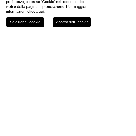
preferenze, clicca su “Cookie” nel footer del sito
web e della pagina di prenotazione. Per maggiori
informazioni
clicca qui
.
TEL
PRENOTA
Grand Hotel Palazzo
Livorno
by
P.iva 01761910494
|
Trasparenza Aiuti di Stato
Codice Cin: IT049009A1YVQJ4W9Z
CODICI GDS
Amadeus: FG PSAPAL
Sabre: FG 103125
Galileo: FG 95190