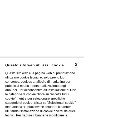
CONTACTS
PHOTOGALLERY
X
Questo sito web utilizza i cookie
CREATIVITY
PRIVACY POLICY
Questo sito web e la pagina web di prenotazione
COOKIES POLICY
utilizzano cookie tecnici e, solo previo tuo
consenso, cookies analitici e di marketing per
THE GROUP
pubblicità mirata e personalizzazione degli
WORK WITH US
annunci. Per acconsentire all’installazione di tutte
le categorie di cookie clicca su “Accetta tutti i
ELECTRONIC BILLING
cookie” mentre per selezionare specifiche
COVID-19 INFO
categorie di cookie, clicca su "Seleziona i cookie";
mediante la “x” puoi invece chiudere il banner
rifiutando l’installazione di cookie diversi da quelli
tecnici. Per riaprire il banner e modificare le