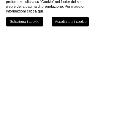
preferenze, clicca su “Cookie” nel footer del sito
web e della pagina di prenotazione. Per maggiori
informazioni
clicca qui
.
TEL
PRENOTA
Grand Hotel Palazzo
Livorno
by
P.iva 01761910494
|
Trasparenza Aiuti di Stato
Codice Cin: IT049009A1YVQJ4W9Z
CODICI GDS
Amadeus: FG PSAPAL
Sabre: FG 103125
Galileo: FG 95190