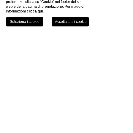
preferenze, clicca su “Cookie” nel footer del sito
web e della pagina di prenotazione. Per maggiori
informazioni
clicca qui
.
TEL
PRENOTA
Grand Hotel Palazzo
Livorno
by
P.iva 01761910494
|
Trasparenza Aiuti di Stato
Codice Cin: IT049009A1YVQJ4W9Z
CODICI GDS
Amadeus: FG PSAPAL
Sabre: FG 103125
Galileo: FG 95190