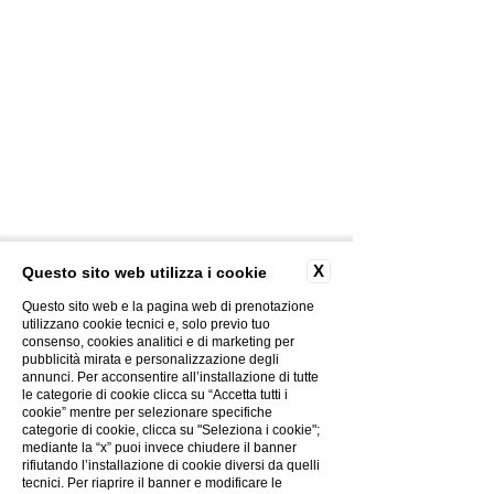
KONTAKTE
FOTOGALLERIE
X
Questo sito web utilizza i cookie
KREATIVITÄT
DATENSCHUTZ-BESTIMMUNGEN
Questo sito web e la pagina web di prenotazione
COOKIES-POLITIK
utilizzano cookie tecnici e, solo previo tuo
consenso, cookies analitici e di marketing per
DIE GRUPPE
pubblicità mirata e personalizzazione degli
ARBEITE MIT UNS
annunci. Per acconsentire all’installazione di tutte
le categorie di cookie clicca su “Accetta tutti i
ELEKTRONISCHE RECHNUNG
cookie” mentre per selezionare specifiche
COVID-19 INFO
categorie di cookie, clicca su "Seleziona i cookie";
mediante la “x” puoi invece chiudere il banner
rifiutando l’installazione di cookie diversi da quelli
tecnici. Per riaprire il banner e modificare le