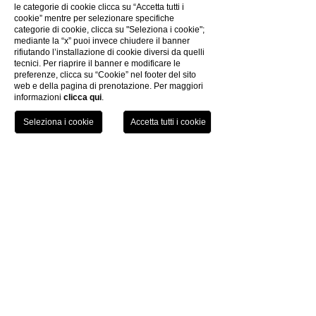
le categorie di cookie clicca su “Accetta tutti i
cookie” mentre per selezionare specifiche
categorie di cookie, clicca su "Seleziona i cookie";
mediante la “x” puoi invece chiudere il banner
KONTAKTE
rifiutando l’installazione di cookie diversi da quelli
tecnici. Per riaprire il banner e modificare le
FOTOGALLERIE
preferenze, clicca su “Cookie” nel footer del sito
KREATIVITÄT
web e della pagina di prenotazione. Per maggiori
informazioni
clicca qui
.
DATENSCHUTZ-BESTIMMUNGEN
COOKIES-POLITIK
DIE GRUPPE
TEL
PRENOTA
ARBEITE MIT UNS
ELEKTRONISCHE RECHNUNG
COVID-19 INFO
Grand Hotel Palazzo