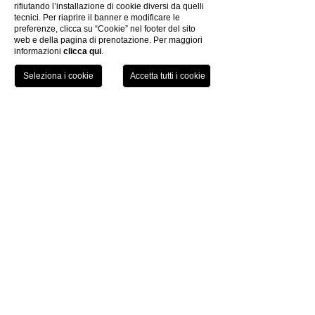
Antica fortificazione da cui si è
rifiutando l’installazione di cookie diversi da quelli
sviluppato il primo nucleo urbano.
tecnici. Per riaprire il banner e modificare le
Anima e storia di Livorno, si erge a lato
preferenze, clicca su “Cookie” nel footer del sito
web e della pagina di prenotazione. Per maggiori
del Porto Mediceo
informazioni
clicca qui
.
SCOPRI
TEL
PRENOTA
QUARTIERE VENEZIA