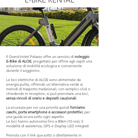
E-BIKE RENTAL
Il Grand Hotel Palazzo offre un servizio di
noleggio
E-Bike di ALOE
, progettato per offrire agli ospiti una
soluzione di mobilità ecologica e conveniente
HOTEL
durante il soggiorno.
Le bici elettriche di ALOE sono alimentate da
energia pulita, offrendo un'alternativa verde ai
metodi di trasporto tradizionali; con semplici click o
COLLECTI
chiedendo in reception, si può prenotare una bici,
senza vincoli di orario e depositi cauzionali
.
La sicurezza per noi una priorità quindi
forniamo
caschi, porta smartphone e accessori protettivi
, per
una guida sicura sotto ogni aspetto.
Le bici hanno autonomia fino a 80km (10 ore), 5
modalità di assistenza, GPS e Display LED integrati
Prenota con il link qua sotto o direttamente in